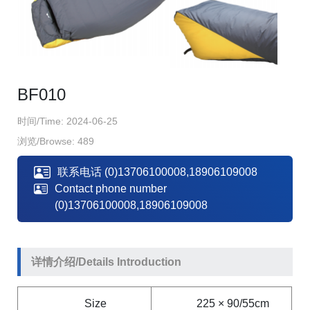
BF010
时间/Time: 2024-06-25
浏览/Browse: 489
联系电话
(0)13706100008,18906109008
Contact phone number
(0)13706100008,18906109008
详情介绍/Details Introduction
Size
225 × 90/55cm