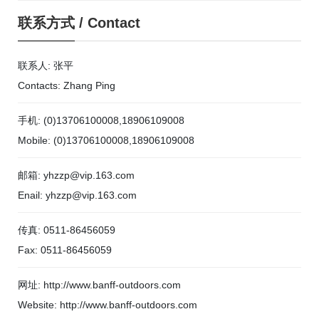
联系方式
/
Contact
联系人: 张平
Contacts: Zhang Ping
手机: (0)13706100008,18906109008
Mobile: (0)13706100008,18906109008
邮箱: yhzzp@vip.163.com
Enail: yhzzp@vip.163.com
传真: 0511-86456059
Fax: 0511-86456059
网址: http://www.banff-outdoors.com
Website: http://www.banff-outdoors.com