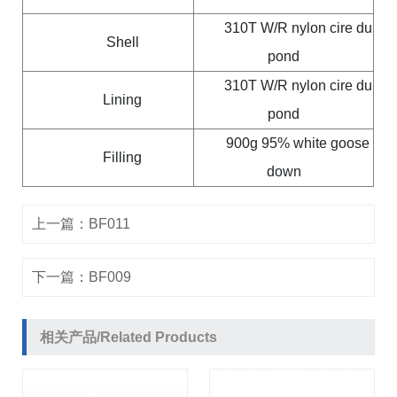
310T W/R nylon cire du
Shell
pond
310T W/R nylon cire du
Lining
pond
900g 95% white goose
Filling
down
上一篇：
BF011
下一篇：
BF009
相关产品/Related Products