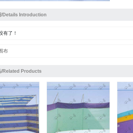
etails Introduction
没有了！
围布
elated Products