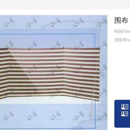
围布
时间/Time
浏览/Bro