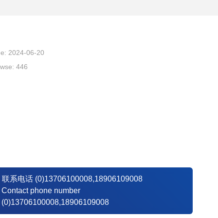
: 2024-06-20
wse: 446
联系电话
(0)13706100008,18906109008
Contact phone number
(0)13706100008,18906109008