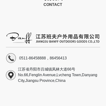
CONTACT
0511-86458888，86456413
江苏省丹阳市吕城镇凤林大道66号
No.66,Fenglin Avenue,Lvcheng Town,Danyang
City,Jiangsu Province,China