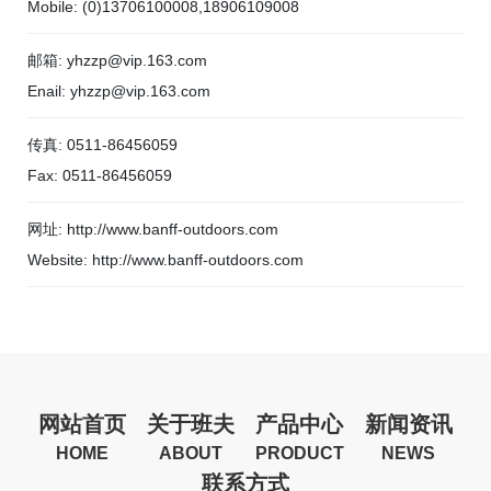
Mobile: (0)13706100008,18906109008
邮箱: yhzzp@vip.163.com
Enail: yhzzp@vip.163.com
传真: 0511-86456059
Fax: 0511-86456059
网址: http://www.banff-outdoors.com
Website: http://www.banff-outdoors.com
网站首页
关于班夫
产品中心
新闻资讯
HOME
ABOUT
PRODUCT
NEWS
联系方式