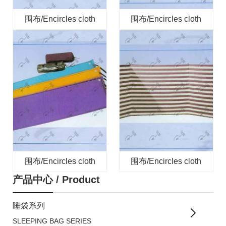
围布/Encircles cloth
围布/Encircles cloth
围布/Encircles cloth
围布/Encircles cloth
产品中心
/
Product
睡袋系列
SLEEPING BAG SERIES